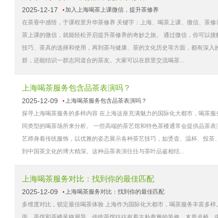
2025-12-17
加入上海喝茶上课微信，提升茶修养
在茶香中感悟，于课程里升华茶修养 关键字：上海、喝茶上课、微信、茶修
茶上课的微信，就能轻松开启提升茶修养的奇妙之旅。 通过微信，你可以
技巧、茶具的选择和使用，再到茶与健康、茶的文化历史等方面，都有深入
群，还能结识一群志同道合的茶友。大家可以在群里交流喝茶...
上海喝茶服务包含品茶表演吗？
2025-12-09
上海喝茶服务包含品茶表演吗？
探寻上海喝茶服务的多样内容 在上海这座充满魅力的国际化大都市，喝茶
同类型的喝茶场所来分析。 一些高端的茶艺馆和特色茶楼通常会提供品茶
艺师身着传统服饰，以优雅的姿态展示各种茶艺技巧，如烫壶、温杯、投茶
到中国茶文化的博大精深。这种品茶表演往往与茶叶品鉴相结...
上海喝茶服务对比：找到你的最佳匹配
2025-12-09
上海喝茶服务对比：找到你的最佳匹配
多维度对比，锁定最佳喝茶体验 上海作为国际化大都市，喝茶服务丰富多样
面，茶馆和茶楼风格迥异。传统茶馆往往有着古朴典雅的装修，木质桌椅、