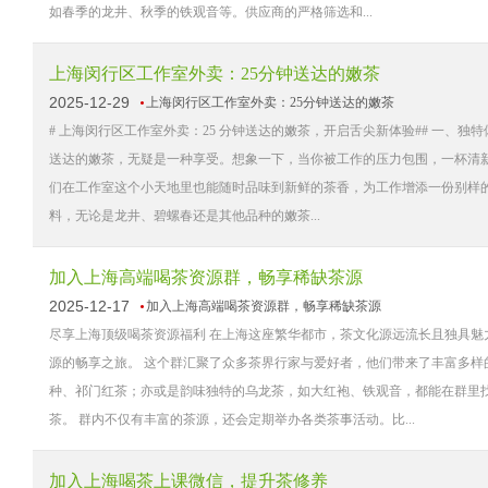
如春季的龙井、秋季的铁观音等。供应商的严格筛选和...
上海闵行区工作室外卖：25分钟送达的嫩茶
2025-12-29
上海闵行区工作室外卖：25分钟送达的嫩茶
# 上海闵行区工作室外卖：25 分钟送达的嫩茶，开启舌尖新体验## 一、
送达的嫩茶，无疑是一种享受。想象一下，当你被工作的压力包围，一杯清
们在工作室这个小天地里也能随时品味到新鲜的茶香，为工作增添一份别样的
料，无论是龙井、碧螺春还是其他品种的嫩茶...
加入上海高端喝茶资源群，畅享稀缺茶源
2025-12-17
加入上海高端喝茶资源群，畅享稀缺茶源
尽享上海顶级喝茶资源福利 在上海这座繁华都市，茶文化源远流长且独具
源的畅享之旅。 这个群汇聚了众多茶界行家与爱好者，他们带来了丰富多
种、祁门红茶；亦或是韵味独特的乌龙茶，如大红袍、铁观音，都能在群里
茶。 群内不仅有丰富的茶源，还会定期举办各类茶事活动。比...
加入上海喝茶上课微信，提升茶修养