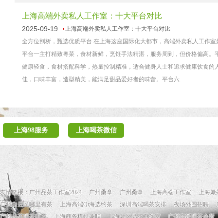
上海高端外卖私人工作室：十大平台对比
2025-09-19
上海高端外卖私人工作室：十大平台对比
全方位剖析，甄选优质平台 在上海这座国际化大都市，高端外卖私人工作
平台一主打精致粤菜，食材新鲜，烹饪手法精湛，服务周到，但价格偏高。
健康轻食，食材搭配科学，热量控制精准，适合健身人士和追求健康饮食的
佳，口味丰富，造型精美，能满足甜品爱好者的味蕾。平台六...
上海98服务
上海喝茶微信
友情链接：
广州品茶工作室2024
广州桑拿
广州桑拿
上海高端工作室
上海嫩
广州白云区哪里有茶
上海高端Qt海选约茶
深圳高端喝茶安排
夜场外围招聘
广州品茶喝茶推荐
上海商务模特兼职
上海各区品茶工作室
广州高端喝茶会所